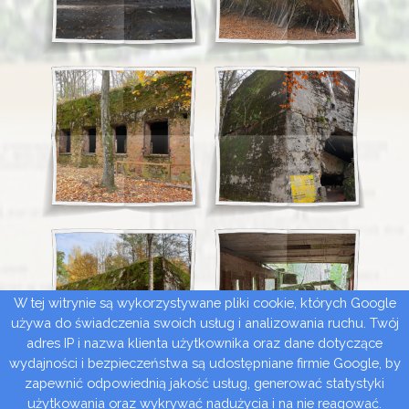
W tej witrynie są wykorzystywane pliki cookie, których Google
używa do świadczenia swoich usług i analizowania ruchu. Twój
adres IP i nazwa klienta użytkownika oraz dane dotyczące
wydajności i bezpieczeństwa są udostępniane firmie Google, by
zapewnić odpowiednią jakość usług, generować statystyki
użytkowania oraz wykrywać nadużycia i na nie reagować.