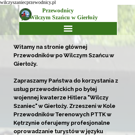
wilczyszaniecprzewodnicy.pl
Przejdź do treści
Przewodnicy
po Wilczym Szańcu w Gierłoży
Pomiń menu
Witamy na stronie głównej
Przewodników po Wilczym Szańcu w
Gierłoży.
Zapraszamy Państwa do korzystania z
usług przewodnickich po byłej
wojennej kwaterze Hitlera "Wilczy
Szaniec" w Gierłoży.
Zrzeszeni w Kole
Przewodników Terenowych PTTK w
Kętrzynie oferujemy profesjonalne
oprowadzanie turystów w języku